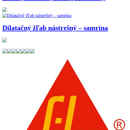
Dilatačný žľab nástrešný – samrína