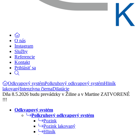
O nás
Instagram
Služby
Referencie
Kontakt
Prihlásiť sa
Odkvapový systém
Polkruhový odkvapový systém
Hliník
lakovaný
Intenzívna čierna
Dilatácie
Dňa 8.5.2026 budu prevádzky v Žiline a v Martine ZATVORENÉ
!!!
Odkvapový systém
Polkruhový odkvapový systém
Pozink
Pozink lakovaný
Hliník