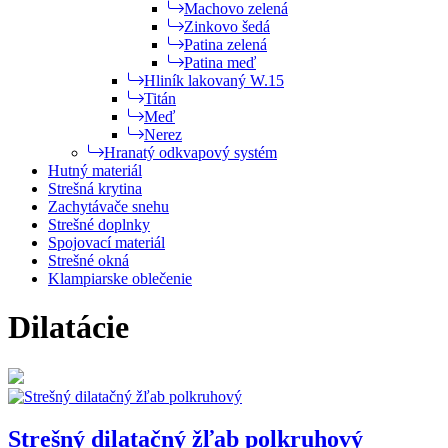
Machovo zelená
Zinkovo šedá
Patina zelená
Patina meď
Hliník lakovaný W.15
Titán
Meď
Nerez
Hranatý odkvapový systém
Hutný materiál
Strešná krytina
Zachytávače snehu
Strešné doplnky
Spojovací materiál
Strešné okná
Klampiarske oblečenie
Dilatácie
Strešný dilatačný žľab polkruhový