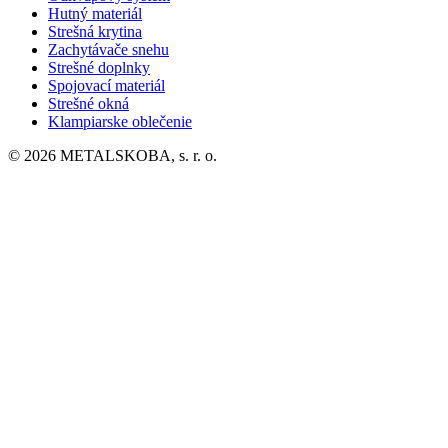
Hutný materiál
Strešná krytina
Zachytávače snehu
Strešné doplnky
Spojovací materiál
Strešné okná
Klampiarske oblečenie
© 2026 METALSKOBA, s. r. o.