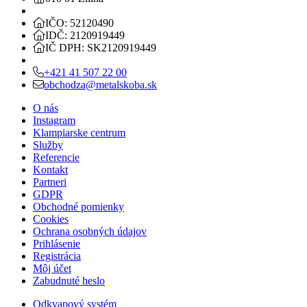
IČO: 52120490
IDČ: 2120919449
IČ DPH: SK2120919449
+421 41 507 22 00
obchodza@metalskoba.sk
O nás
Instagram
Klampiarske centrum
Služby
Referencie
Kontakt
Partneri
GDPR
Obchodné pomienky
Cookies
Ochrana osobných údajov
Prihlásenie
Registrácia
Môj účet
Zabudnuté heslo
Odkvapový systém