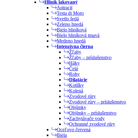
Hliník lakovaný
Antracit
Testa di Moro
Svetlo šedá
Zeleno hnedá
Bielo hliníková
Bielo hliníková tmavá
Medeno hnedá
Intenzívna čierna
Žľaby
Žľaby – príslušenstvo
Háky
Čelá
Rohy
Dilatácie
Kotlíky
Kolená
Zvodové rúry
Zvodové rúry – príslušenstvo
Objímky
Objímky – príslušenstvo
Zachytávače vody
Ochranné zvodové rúry
Oceľovo červená
Biela