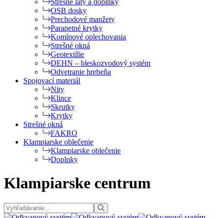
Strešné laty a doplnky
OSB dosky
Prechodové manžety
Parapetné krytky
Komínové oplechovania
Strešné okná
Geotextílie
DEHN – bleskozvodový systém
Odvetranie hrebeňa
Spojovací materiál
Nity
Klince
Skrutky
Krytky
Strešné okná
FAKRO
Klampiarske oblečenie
Klampiarske oblečenie
Doplnky
Klampiarske centrum