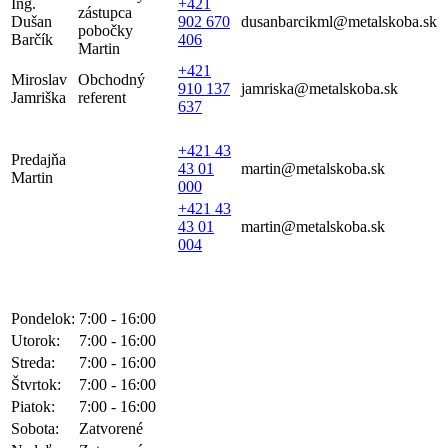
Ing.
+421
zástupca
Dušan
902 670
dusanbarcikml@metalskoba.sk
pobočky
Barčík
406
Martin
+421
Miroslav
Obchodný
910 137
jamriska@metalskoba.sk
Jamriška
referent
637
+421 43
Predajňa
43 01
martin@metalskoba.sk
Martin
000
+421 43
43 01
martin@metalskoba.sk
004
Pondelok:
7:00 - 16:00
Utorok:
7:00 - 16:00
Streda:
7:00 - 16:00
Štvrtok:
7:00 - 16:00
Piatok:
7:00 - 16:00
Sobota:
Zatvorené