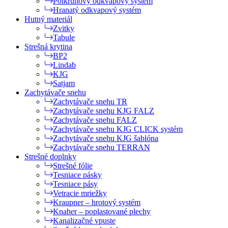
Polkruhový odkvapový systém
Hranatý odkvapový systém
Hutný materiál
Zvitky
Tabule
Strešná krytina
BP2
Lindab
KJG
Satjam
Zachytávače snehu
Zachytávače snehu TR
Zachytávače snehu KJG FALZ
Zachytávače snehu FALZ
Zachytávače snehu KJG CLICK systém
Zachytávače snehu KJG šablóna
Zachytávače snehu TERRAN
Strešné doplnky
Strešné fólie
Tesniace pásky
Tesniace pásy
Vetracie mriežky
Kraupner – hrotový systém
Knaher – poplastované plechy
Kanalizačné vpuste