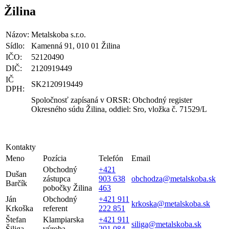
Žilina
Názov:
Metalskoba s.r.o.
Sídlo:
Kamenná 91, 010 01 Žilina
IČO:
52120490
DIČ:
2120919449
IČ
SK2120919449
DPH:
Spoločnosť zapísaná v ORSR: Obchodný register
Okresného súdu Žilina, oddiel: Sro, vložka č. 71529/L
Kontakty
Meno
Pozícia
Telefón
Email
Obchodný
+421
Dušan
zástupca
903 638
obchodza@metalskoba.sk
Barčík
pobočky Žilina
463
Ján
Obchodný
+421 911
krkoska@metalskoba.sk
Krkoška
referent
222 851
Štefan
Klampiarska
+421 911
siliga@metalskoba.sk
Šiliga
výroba
201 084