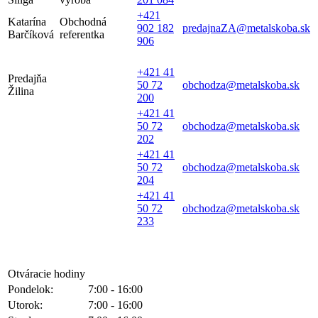
+421
Katarína
Obchodná
902 182
predajnaZA@metalskoba.sk
Barčíková
referentka
906
+421 41
Predajňa
50 72
obchodza@metalskoba.sk
Žilina
200
+421 41
50 72
obchodza@metalskoba.sk
202
+421 41
50 72
obchodza@metalskoba.sk
204
+421 41
50 72
obchodza@metalskoba.sk
233
Otváracie hodiny
Pondelok:
7:00 - 16:00
Utorok:
7:00 - 16:00