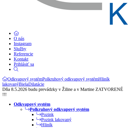
O nás
Instagram
Služby
Referencie
Kontakt
Prihlásiť sa
Odkvapový systém
Polkruhový odkvapový systém
Hliník
lakovaný
Biela
Dilatácie
Dňa 8.5.2026 budu prevádzky v Žiline a v Martine ZATVORENÉ
!!!
Odkvapový systém
Polkruhový odkvapový systém
Pozink
Pozink lakovaný
Hliník