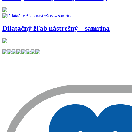
Dilatačný žľab nástrešný – samrína