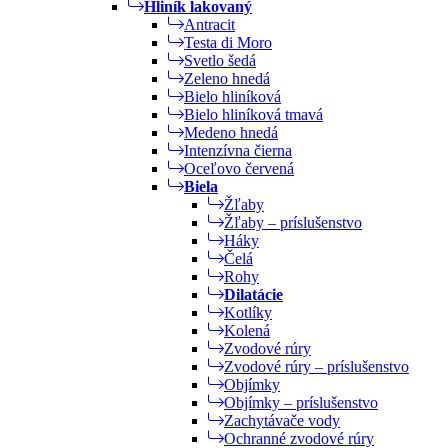
Hliník lakovaný
Antracit
Testa di Moro
Svetlo šedá
Zeleno hnedá
Bielo hliníková
Bielo hliníková tmavá
Medeno hnedá
Intenzívna čierna
Oceľovo červená
Biela
Žľaby
Žľaby – príslušenstvo
Háky
Čelá
Rohy
Dilatácie
Kotlíky
Kolená
Zvodové rúry
Zvodové rúry – príslušenstvo
Objímky
Objímky – príslušenstvo
Zachytávače vody
Ochranné zvodové rúry