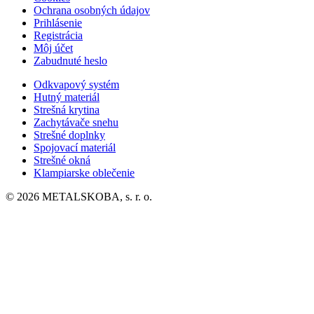
Ochrana osobných údajov
Prihlásenie
Registrácia
Môj účet
Zabudnuté heslo
Odkvapový systém
Hutný materiál
Strešná krytina
Zachytávače snehu
Strešné doplnky
Spojovací materiál
Strešné okná
Klampiarske oblečenie
© 2026 METALSKOBA, s. r. o.