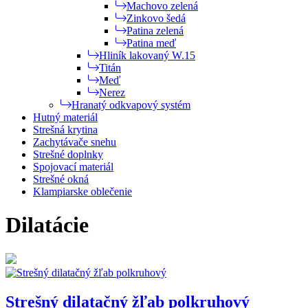
Machovo zelená
Zinkovo šedá
Patina zelená
Patina meď
Hliník lakovaný W.15
Titán
Meď
Nerez
Hranatý odkvapový systém
Hutný materiál
Strešná krytina
Zachytávače snehu
Strešné doplnky
Spojovací materiál
Strešné okná
Klampiarske oblečenie
Dilatácie
Strešný dilatačný žľab polkruhový