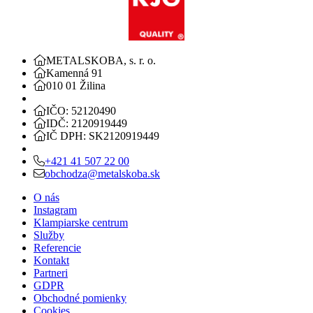
METALSKOBA, s. r. o.
Kamenná 91
010 01 Žilina
IČO: 52120490
IDČ: 2120919449
IČ DPH: SK2120919449
+421 41 507 22 00
obchodza@metalskoba.sk
O nás
Instagram
Klampiarske centrum
Služby
Referencie
Kontakt
Partneri
GDPR
Obchodné pomienky
Cookies