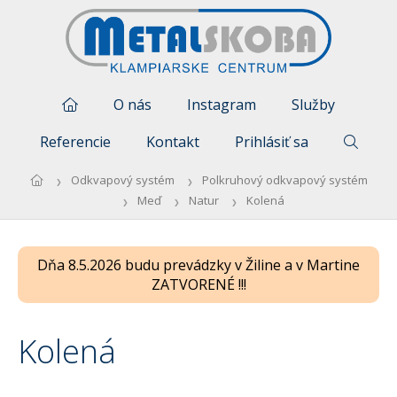
O nás
Instagram
Služby
Referencie
Kontakt
Prihlásiť sa
Odkvapový systém
Polkruhový odkvapový systém
Meď
Natur
Kolená
Dňa 8.5.2026 budu prevádzky v Žiline a v Martine
ZATVORENÉ !!!
Kolená