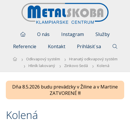
O nás
Instagram
Služby
Referencie
Kontakt
Prihlásiť sa
Odkvapový systém
Hranatý odkvapový systém
Hliník lakovaný
Zinkovo šedá
Kolená
Dňa 8.5.2026 budu prevádzky v Žiline a v Martine
ZATVORENÉ !!!
Kolená