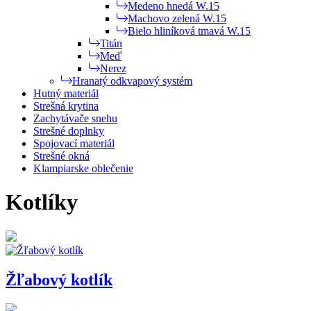
Medeno hnedá W.15
Machovo zelená W.15
Bielo hliníková tmavá W.15
Titán
Meď
Nerez
Hranatý odkvapový systém
Hutný materiál
Strešná krytina
Zachytávače snehu
Strešné doplnky
Spojovací materiál
Strešné okná
Klampiarske oblečenie
Kotlíky
Žľabový kotlík