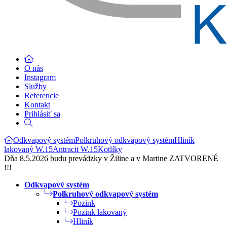
O nás
Instagram
Služby
Referencie
Kontakt
Prihlásiť sa
Odkvapový systém
Polkruhový odkvapový systém
Hliník
lakovaný W.15
Antracit W.15
Kotlíky
Dňa 8.5.2026 budu prevádzky v Žiline a v Martine ZATVORENÉ
!!!
Odkvapový systém
Polkruhový odkvapový systém
Pozink
Pozink lakovaný
Hliník