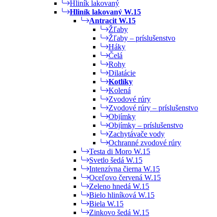
Hliník lakovaný
Hliník lakovaný W.15
Antracit W.15
Žľaby
Žľaby – príslušenstvo
Háky
Čelá
Rohy
Dilatácie
Kotlíky
Kolená
Zvodové rúry
Zvodové rúry – príslušenstvo
Objímky
Objímky – príslušenstvo
Zachytávače vody
Ochranné zvodové rúry
Testa di Moro W.15
Svetlo šedá W.15
Intenzívna čierna W.15
Oceľovo červená W.15
Zeleno hnedá W.15
Bielo hliníková W.15
Biela W.15
Zinkovo šedá W.15