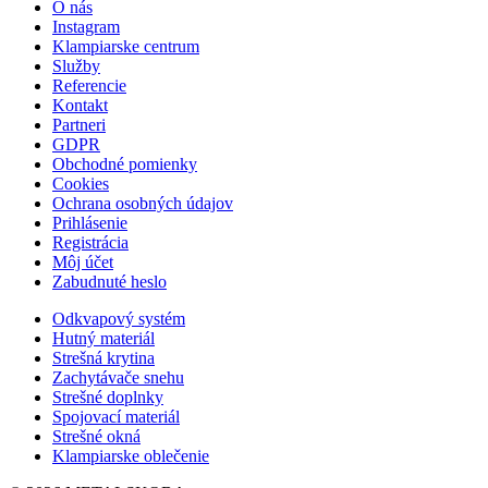
O nás
Instagram
Klampiarske centrum
Služby
Referencie
Kontakt
Partneri
GDPR
Obchodné pomienky
Cookies
Ochrana osobných údajov
Prihlásenie
Registrácia
Môj účet
Zabudnuté heslo
Odkvapový systém
Hutný materiál
Strešná krytina
Zachytávače snehu
Strešné doplnky
Spojovací materiál
Strešné okná
Klampiarske oblečenie