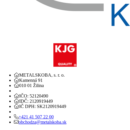
METALSKOBA, s. r. o.
Kamenná 91
010 01 Žilina
IČO: 52120490
IDČ: 2120919449
IČ DPH: SK2120919449
+421 41 507 22 00
obchodza@metalskoba.sk