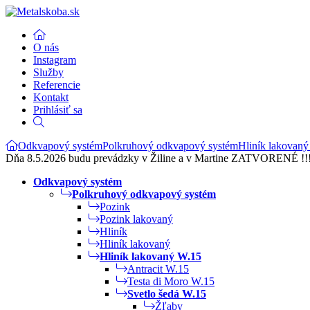
O nás
Instagram
Služby
Referencie
Kontakt
Prihlásiť sa
Odkvapový systém
Polkruhový odkvapový systém
Hliník lakovan
Dňa 8.5.2026 budu prevádzky v Žiline a v Martine ZATVORENÉ !!
Odkvapový systém
Polkruhový odkvapový systém
Pozink
Pozink lakovaný
Hliník
Hliník lakovaný
Hliník lakovaný W.15
Antracit W.15
Testa di Moro W.15
Svetlo šedá W.15
Žľaby