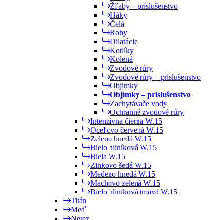
Žľaby – príslušenstvo
Háky
Čelá
Rohy
Dilatácie
Kotlíky
Kolená
Zvodové rúry
Zvodové rúry – príslušenstvo
Objímky
Objímky – príslušenstvo
Zachytávače vody
Ochranné zvodové rúry
Intenzívna čierna W.15
Oceľovo červená W.15
Zeleno hnedá W.15
Bielo hliníková W.15
Biela W.15
Zinkovo šedá W.15
Medeno hnedá W.15
Machovo zelená W.15
Bielo hliníková tmavá W.15
Titán
Meď
Nerez