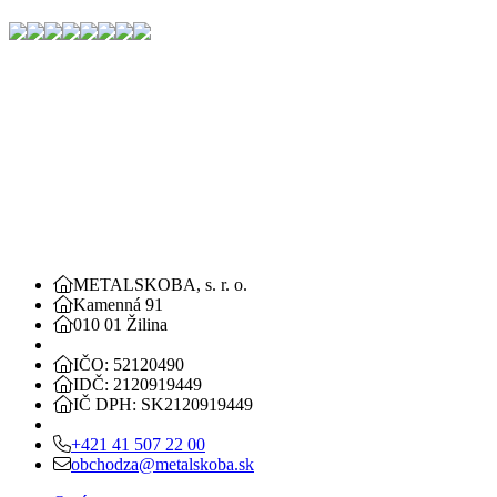
METALSKOBA, s. r. o.
Kamenná 91
010 01 Žilina
IČO: 52120490
IDČ: 2120919449
IČ DPH: SK2120919449
+421 41 507 22 00
obchodza@metalskoba.sk