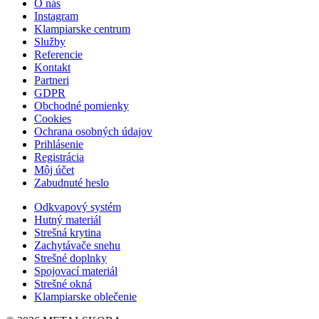
O nás
Instagram
Klampiarske centrum
Služby
Referencie
Kontakt
Partneri
GDPR
Obchodné pomienky
Cookies
Ochrana osobných údajov
Prihlásenie
Registrácia
Môj účet
Zabudnuté heslo
Odkvapový systém
Hutný materiál
Strešná krytina
Zachytávače snehu
Strešné doplnky
Spojovací materiál
Strešné okná
Klampiarske oblečenie