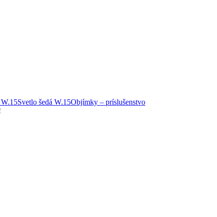
ý W.15
Svetlo šedá W.15
Objímky – príslušenstvo
!