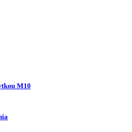
rytkou M10
nia