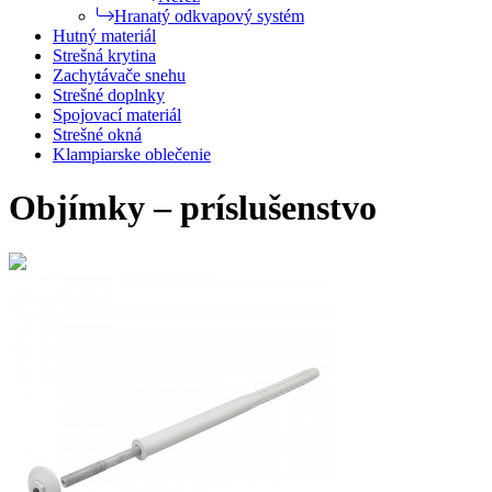
Hranatý odkvapový systém
Hutný materiál
Strešná krytina
Zachytávače snehu
Strešné doplnky
Spojovací materiál
Strešné okná
Klampiarske oblečenie
Objímky – príslušenstvo