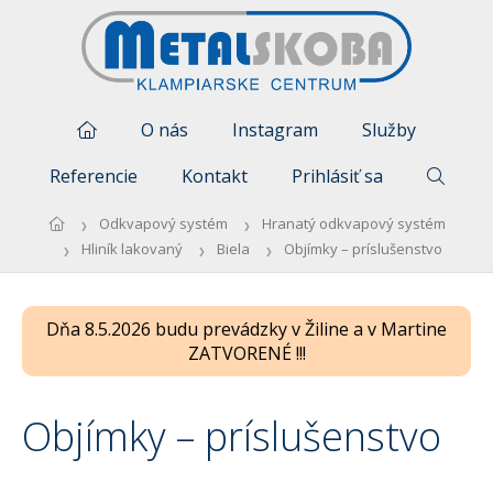
O nás
Instagram
Služby
Referencie
Kontakt
Prihlásiť sa
Odkvapový systém
Hranatý odkvapový systém
Hliník lakovaný
Biela
Objímky – príslušenstvo
Dňa 8.5.2026 budu prevádzky v Žiline a v Martine
ZATVORENÉ !!!
Objímky – príslušenstvo