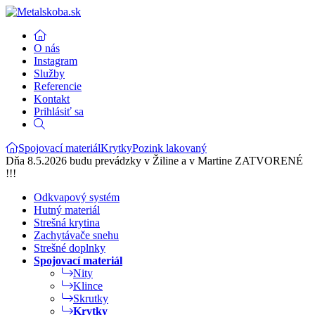
O nás
Instagram
Služby
Referencie
Kontakt
Prihlásiť sa
Spojovací materiál
Krytky
Pozink lakovaný
Dňa 8.5.2026 budu prevádzky v Žiline a v Martine ZATVORENÉ
!!!
Odkvapový systém
Hutný materiál
Strešná krytina
Zachytávače snehu
Strešné doplnky
Spojovací materiál
Nity
Klince
Skrutky
Krytky