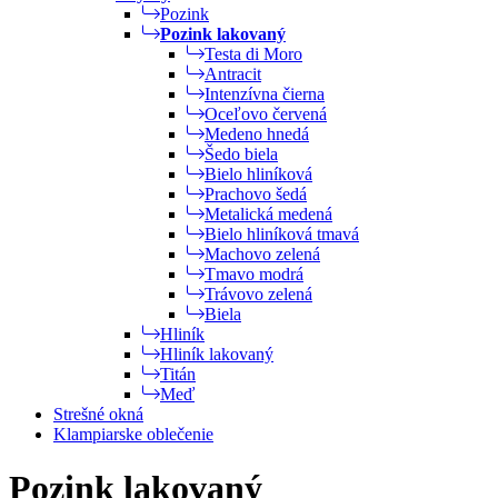
Pozink
Pozink lakovaný
Testa di Moro
Antracit
Intenzívna čierna
Oceľovo červená
Medeno hnedá
Šedo biela
Bielo hliníková
Prachovo šedá
Metalická medená
Bielo hliníková tmavá
Machovo zelená
Tmavo modrá
Trávovo zelená
Biela
Hliník
Hliník lakovaný
Titán
Meď
Strešné okná
Klampiarske oblečenie
Pozink lakovaný