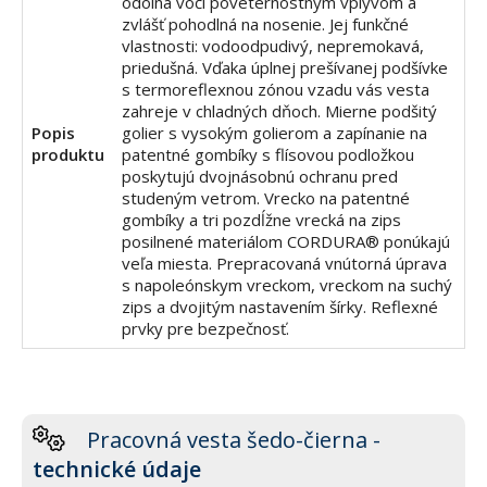
odolná voči poveternostným vplyvom a
zvlášť pohodlná na nosenie. Jej funkčné
vlastnosti: vodoodpudivý, nepremokavá,
priedušná. Vďaka úplnej prešívanej podšívke
s termoreflexnou zónou vzadu vás vesta
zahreje v chladných dňoch. Mierne podšitý
Popis
golier s vysokým golierom a zapínanie na
produktu
patentné gombíky s flísovou podložkou
poskytujú dvojnásobnú ochranu pred
studeným vetrom. Vrecko na patentné
gombíky a tri pozdĺžne vrecká na zips
posilnené materiálom CORDURA® ponúkajú
veľa miesta. Prepracovaná vnútorná úprava
s napoleónskym vreckom, vreckom na suchý
zips a dvojitým nastavením šírky. Reflexné
prvky pre bezpečnosť.
Pracovná vesta šedo-čierna -
technické údaje