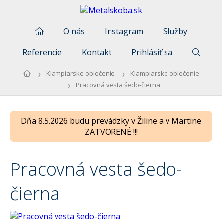
O nás
Instagram
Služby
Referencie
Kontakt
Prihlásiť sa
Klampiarske oblečenie
Klampiarske oblečenie
Pracovná vesta šedo-čierna
Dňa 8.5.2026 budu prevádzky v Žiline a v Martine
ZATVORENÉ !!!
Pracovná vesta šedo-
čierna