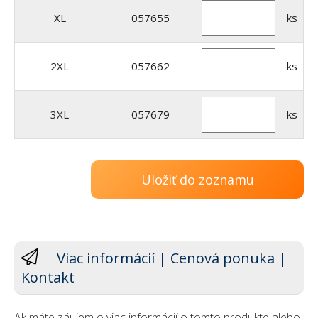
XL
057655
ks
2XL
057662
ks
3XL
057679
ks
Uložiť do zoznamu
Viac informácií | Cenová ponuka |
Kontakt
Ak máte záujem o viac informácií o tomto produkte alebo