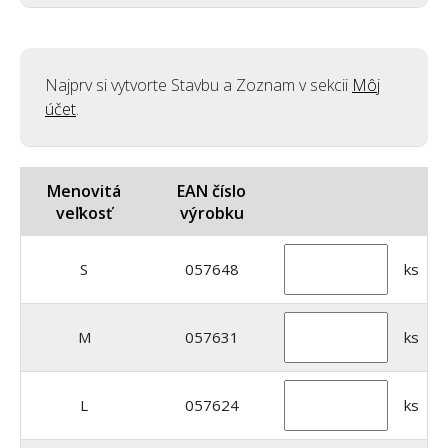
Najprv si vytvorte Stavbu a Zoznam v sekcii
Môj
účet
.
Menovitá
EAN číslo
veľkosť
výrobku
S
057648
ks
M
057631
ks
L
057624
ks