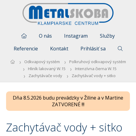
O nás
Instagram
Služby
Referencie
Kontakt
Prihlásiť sa
Odkvapový systém
Polkruhový odkvapový systém
Hliník lakovaný W.15
Intenzívna čierna W.15
Zachytávače vody
Zachytávač vody + sitko
Dňa 8.5.2026 budu prevádzky v Žiline a v Martine
ZATVORENÉ !!!
Zachytávač vody + sitko