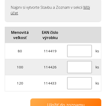
Najprv si vytvorte Stavbu a Zoznam v sekcii
Môj
účet
.
Menovitá
EAN číslo
veľkosť
výrobku
80
114419
ks
100
114426
ks
120
114433
ks
Uložiť do zoznamu