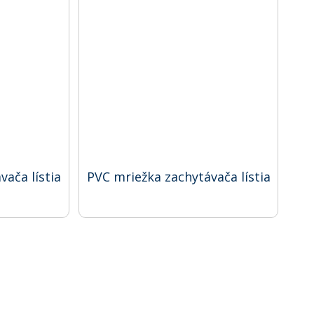
ača lístia
PVC mriežka zachytávača lístia