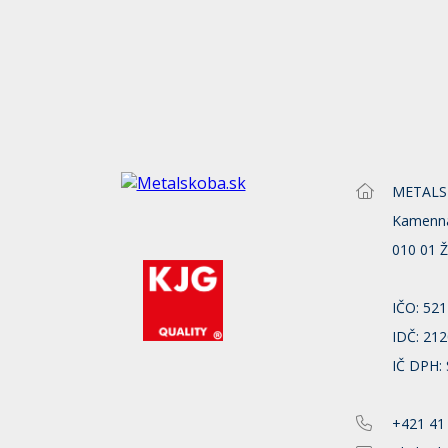
METALSKO
Kamenn
010 01 Ž
IČO: 52
IDČ: 21
IČ DPH:
+421 41