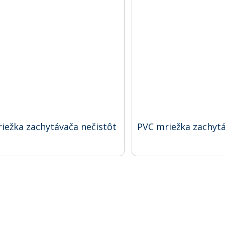
iežka zachytávača nečistôt
PVC mriežka zachytáv