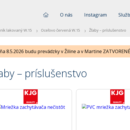
O nás
Instagram
Služ
iník lakovaný W.15
Oceľovo červená W.15
Žľaby – príslušenstvo
ňa 8.5.2026 budu prevádzky v Žiline a v Martine ZATVORENÉ !
aby – príslušenstvo