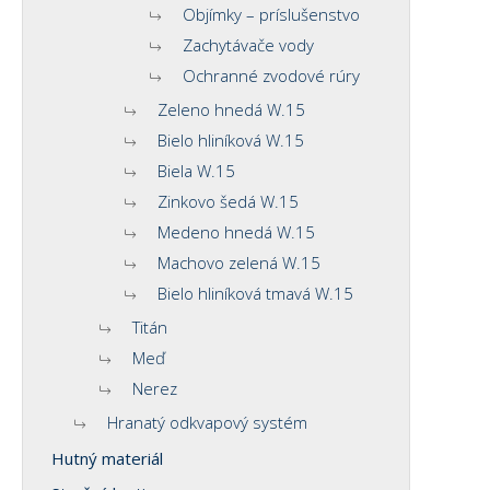
Objímky – príslušenstvo
Zachytávače vody
Ochranné zvodové rúry
Zeleno hnedá W.15
Bielo hliníková W.15
Biela W.15
Zinkovo šedá W.15
Medeno hnedá W.15
Machovo zelená W.15
Bielo hliníková tmavá W.15
Titán
Meď
Nerez
Hranatý odkvapový systém
Hutný materiál