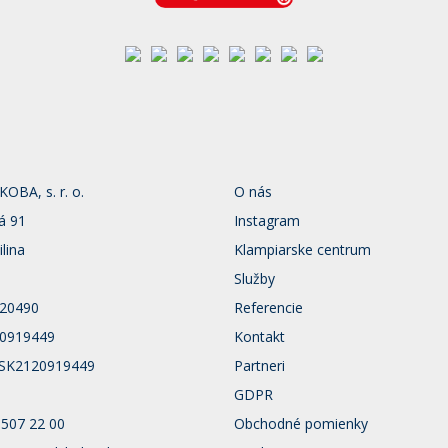
BA, s. r. o.
O nás
á 91
Instagram
ilina
Klampiarske centrum
Služby
120490
Referencie
20919449
Kontakt
 SK2120919449
Partneri
GDPR
 507 22 00
Obchodné pomienky