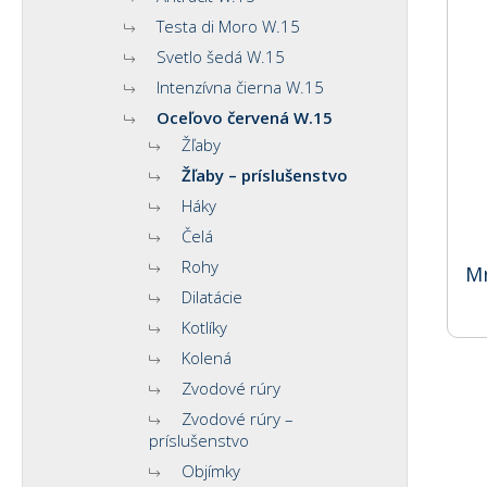
Testa di Moro W.15
Svetlo šedá W.15
Intenzívna čierna W.15
Oceľovo červená W.15
Žľaby
Žľaby – príslušenstvo
Háky
Čelá
Rohy
Mr
Dilatácie
Kotlíky
Kolená
Zvodové rúry
Zvodové rúry –
príslušenstvo
Objímky