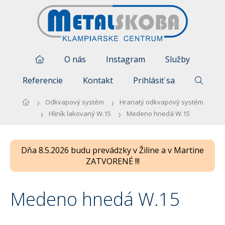
O nás
Instagram
Služby
Referencie
Kontakt
Prihlásiť sa
Odkvapový systém
Hranatý odkvapový systém
Hliník lakovaný W.15
Medeno hnedá W.15
Dňa 8.5.2026 budu prevádzky v Žiline a v Martine
ZATVORENÉ !!!
Medeno hnedá W.15