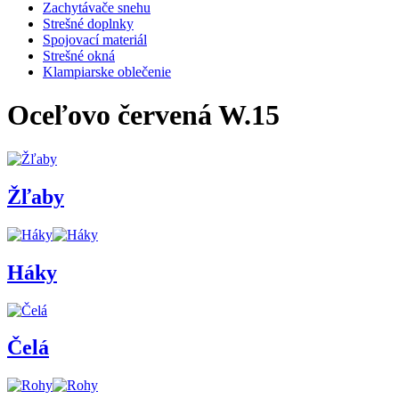
Zachytávače snehu
Strešné doplnky
Spojovací materiál
Strešné okná
Klampiarske oblečenie
Oceľovo červená W.15
Žľaby
Háky
Čelá