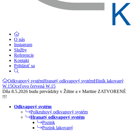
O nás
Instagram
Služby
Referencie
Kontakt
Prihlásiť sa
Odkvapový systém
Hranatý odkvapový systém
Hliník lakovaný
W.15
Oceľovo červená W.15
Dňa 8.5.2026 budu prevádzky v Žiline a v Martine ZATVORENÉ
!!!
Odkvapový systém
Polkruhový odkvapový systém
Hranatý odkvapový systém
Pozink
Pozink lakovaný