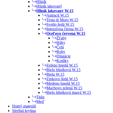
Hliník
Hliník lakovaný
Hliník lakovaný W.15
Antracit W.15
Testa di Moro W.15
Svetlo šedá W.15
Intenzívna čierna W.15
Oceľovo červená W.15
Žľaby
Háky
Čelá
Rohy
Dilatácie
Kotlíky
Zeleno hnedá W.15
Bielo hliníková W.15
Biela W.15
Zinkovo šedá W.15
Medeno hnedá W.15
Machovo zelená W.15
Bielo hliníková tmavá W.15
Titán
Meď
Hutný materiál
Strešná krytina