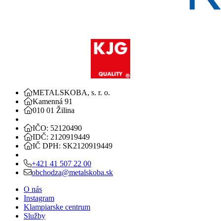
METALSKOBA, s. r. o.
Kamenná 91
010 01 Žilina
IČO: 52120490
IDČ: 2120919449
IČ DPH: SK2120919449
+421 41 507 22 00
obchodza@metalskoba.sk
O nás
Instagram
Klampiarske centrum
Služby