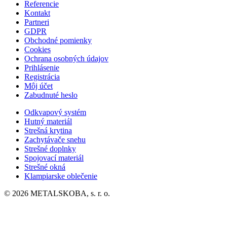
Referencie
Kontakt
Partneri
GDPR
Obchodné pomienky
Cookies
Ochrana osobných údajov
Prihlásenie
Registrácia
Môj účet
Zabudnuté heslo
Odkvapový systém
Hutný materiál
Strešná krytina
Zachytávače snehu
Strešné doplnky
Spojovací materiál
Strešné okná
Klampiarske oblečenie
© 2026 METALSKOBA, s. r. o.